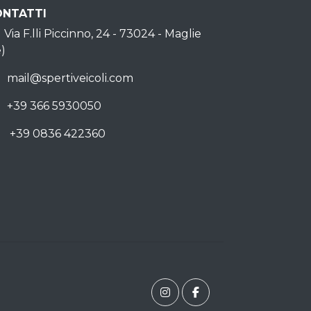
ONTATTI
Indirizzo
Via F.lli Piccinno, 24 - 73024 - Maglie
e)
Email
mail@spertiveicoli.com
Mobile
+39 366 5930050
Phone
+39 0836 422360
Instagram
Facebook