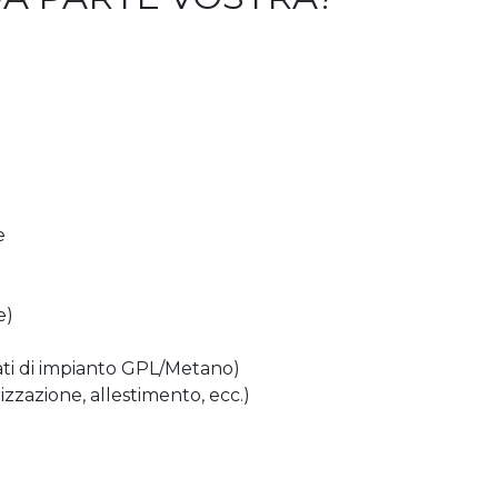
e
e)
tati di impianto GPL/Metano)
izzazione, allestimento, ecc.)