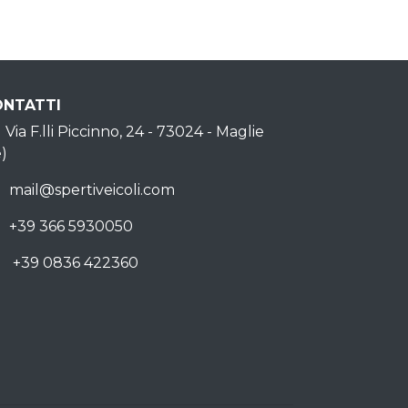
ONTATTI
Indirizzo
Via F.lli Piccinno, 24 - 73024 - Maglie
e)
Email
mail@spertiveicoli.com
Mobile
+39 366 5930050
Phone
+39 0836 422360