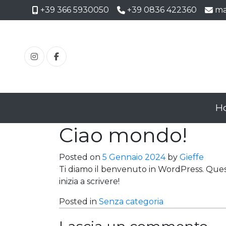
+39 366 5930050
+39 0836 422360
ma
Mobile
Phone
Em
Instagram
Facebook
H
Ciao mondo!
Posted on
5 Gennaio 2024
by
Gieffe
Ti diamo il benvenuto in WordPress. Questo
inizia a scrivere!
Posted in
Senza categoria