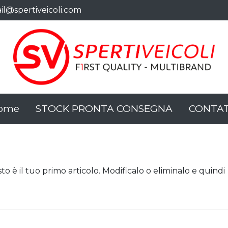
il@spertiveicoli.com
ail
ome
STOCK PRONTA CONSEGNA
CONTAT
 è il tuo primo articolo. Modificalo o eliminalo e quindi